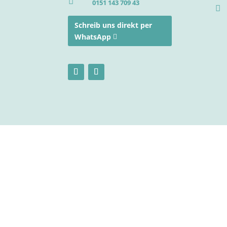

0151 143 709 43

Schreib uns direkt per
WhatsApp